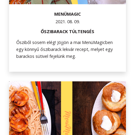
MENÜMAGIC
2021. 08. 09.
ŐSZIBARACK TÚLTENGÉS
Ősziből sosem elég! Jöjjön a mai MenüMagicben
egy könnyű őszibarack lekvár recept, melyet egy
barackos sütivel fejelünk meg.