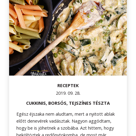
RECEPTEK
2019. 09. 28.
CUKKINIS, BORSÓS, TEJSZÍNES TÉSZTA
Egész éjszaka nem aludtam, mert a nyitott ablak
előtt denevérek vadásztak. Nagyon aggódtam,
hogy be is jöhetnek a szobába. Azt hittem, hogy
beköltöztek a redőnytokomba, de most már...