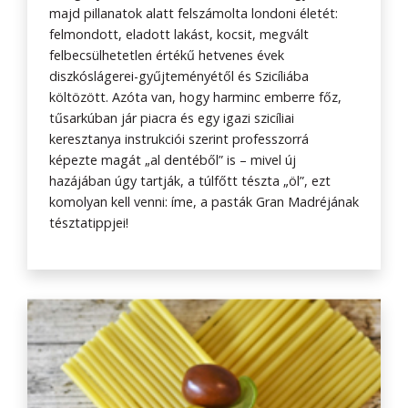
majd pillanatok alatt felszámolta londoni életét:
felmondott, eladott lakást, kocsit, megvált
felbecsülhetetlen értékű hetvenes évek
diszkóslágerei-gyűjteményétől és Szicíliába
költözött. Azóta van, hogy harminc emberre főz,
tűsarkúban jár piacra és egy igazi szicíliai
keresztanya instrukciói szerint professzorrá
képezte magát „al dentéből” is – mivel új
hazájában úgy tartják, a túlfőtt tészta „öl”, ezt
komolyan kell venni: íme, a pasták Gran Madréjának
tésztatippjei!