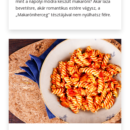
mint a nápolyi módra készült makaróni? Akár laza
bevetésre, akár romantikus estére vágysz, a
„Makaróniherceg” tésztájával nem nyúlhatsz félre.