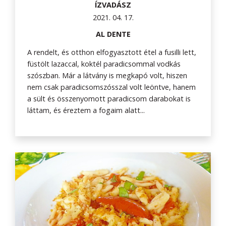
ÍZVADÁSZ
2021. 04. 17.
AL DENTE
A rendelt, és otthon elfogyasztott étel a fusilli lett,
füstölt lazaccal, koktél paradicsommal vodkás
szószban. Már a látvány is megkapó volt, hiszen
nem csak paradicsomszósszal volt leöntve, hanem
a sült és összenyomott paradicsom darabokat is
láttam, és éreztem a fogaim alatt...