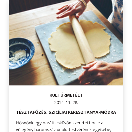
KULTÚRMETÉLT
2014. 11. 28.
TÉSZTAFŐZÉS, SZICÍLIAI KERESZTANYA-MÓDRA
Hősnőnk egy baráti esküvőn szeretett bele a
vőlegény háromszáz unokatestvérének egyikébe,