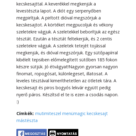
kecskesajttal. A keverékkel megkenjük a
levestészta lapot. A diót egy serpenyőben
megpirítjuk. A pirított dióval megszórjuk a
kecskesajtot. A körtéket megpucoljuk és vékony
szeletekre vágjuk. A szeletekkel beborítjuk az egész
tésztát. Ezután a tésztát feltekerjük, és 2 centis
szeletekre vágjuk. A szeletek tetejét tojással
megkenjük, és dióval megszórjuk. Egy sütőpapírral
kibélelt tepsiben előmelegített sütőben 185 fokon
készre sütjük. Jó étvágyat!Nagyon gyorsan nagyon
finomat, ropogósat, különlegeset, illatosat. A
leveles tésztával kimeríthetetlen az ötletek tára. A
kecskesajt és piros bogyós lekvár együtt pedig
nyerő páros. Készítsd el te is ezen a csodás napon.
:)
Címkék:
mutimiteszel
menümagic
kecskesajt
mástészta