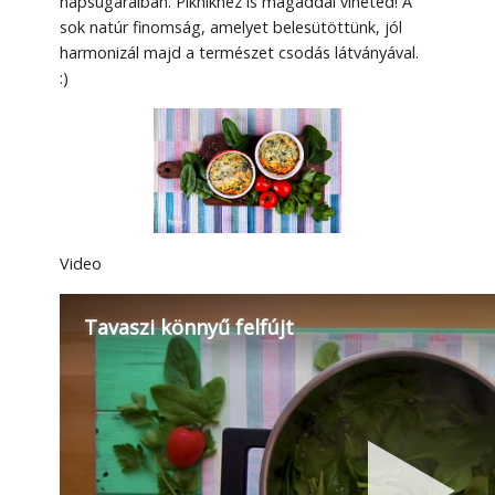
napsugaraiban. Piknikhez is magaddal viheted! A
sok natúr finomság, amelyet belesütöttünk, jól
harmonizál majd a természet csodás látványával.
:)
Video