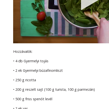
Hozzávalók:
• 4 db Gyermelyi tojás
• 2 ek Gyermelyi búzafinomliszt
• 250 g ricotta
• 200 g reszelt sajt (100 g turista, 100 g parmezán)
• 500 g friss spenót levél
• 2 ek vaj