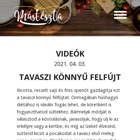
VIDEÓK
2021. 04. 03.
TAVASZI KÖNNYŰ FELFÚJT
Ricotta, reszelt sajt és friss spenót gazdagítja ezt
a tavaszi könnyű felfújtat. Önmagában húshagyó
diétához is ideális fogás lehet, de köretként is
fogyaszthatod sültekhez. Bármelyik módját is
választod a kóstolásnak, javasoljuk, hogy ülj ki az
erkélyre vagy a kertbe, és míg az ízeket élvezed,
süttesd kicsit a pocakodat a tavasz első meleg