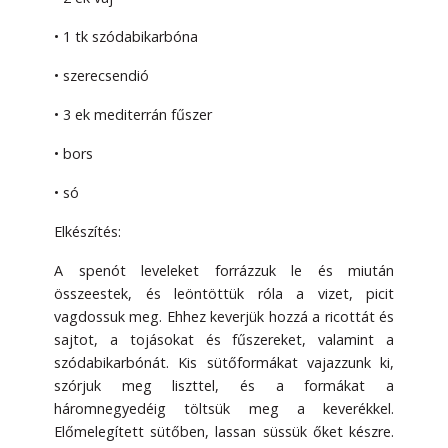
• 1 tk szódabikarbóna
• szerecsendió
• 3 ek mediterrán fűszer
• bors
• só
Elkészítés:
A spenót leveleket forrázzuk le és miután
összeestek, és leöntöttük róla a vizet, picit
vagdossuk meg. Ehhez keverjük hozzá a ricottát és
sajtot, a tojásokat és fűszereket, valamint a
szódabikarbónát. Kis sütőformákat vajazzunk ki,
szórjuk meg liszttel, és a formákat a
háromnegyedéig töltsük meg a keverékkel.
Előmelegített sütőben, lassan süssük őket készre.