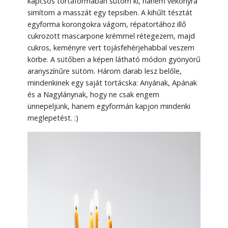
kapcsos tortaformában sütöm ki, hanem vékonyra
simítom a masszát egy tepsiben. A kihűlt tésztát
egyforma korongokra vágom, répatortához illő
cukrozott mascarpone krémmel rétegezem, majd
cukros, keményre vert tojásfehérjehabbal veszem
körbe. A sütőben a képen látható módon gyönyörű
aranyszínűre sütöm. Három darab lesz belőle,
mindenkinek egy saját tortácska: Anyának, Apának
és a Nagylánynak, hogy ne csak engem
ünnepeljünk, hanem egyformán kapjon mindenki
meglepetést. :)