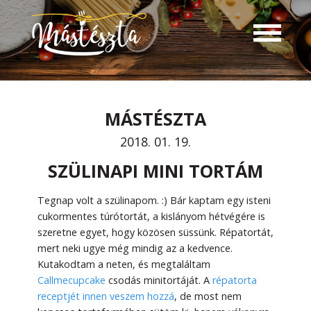
MÁSTÉSZTA
2018. 01. 19.
SZÜLINAPI MINI TORTÁM
Tegnap volt a szülinapom. :) Bár kaptam egy isteni
cukormentes túrótortát, a kislányom hétvégére is
szeretne egyet, hogy közösen süssünk. Répatortát,
mert neki ugye még mindig az a kedvence.
Kutakodtam a neten, és megtaláltam
Callmecupcake
csodás minitortáját. A
répatorta
receptjét innen veszem hozzá
, de most nem