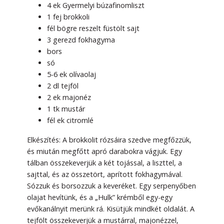
4 ek Gyermelyi búzafinomliszt
1 fej brokkoli
fél bögre reszelt füstölt sajt
3 gerezd fokhagyma
bors
só
5-6 ek olívaolaj
2 dl tejföl
2 ek majonéz
1 tk mustár
fél ek citromlé
Elkészítés: A brokkolit rózsáira szedve megfőzzük,
és miután megfőtt apró darabokra vágjuk. Egy
tálban összekeverjük a két tojással, a liszttel, a
sajttal, és az összetört, aprított fokhagymával.
Sózzuk és borsozzuk a keveréket. Egy serpenyőben
olajat hevítünk, és a „Hulk” krémből egy-egy
evőkanálnyit merünk rá. Kisütjük mindkét oldalát. A
tejfölt összekeverjük a mustárral, majonézzel,