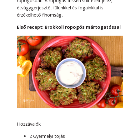
ropogósban. A ropogás frissen sült ételt jelez,
étvágygerjesztő, fülünkkel és fogainkkal is
érzékelhető finomság
.
Első recept: Brokkoli ropogós mártogatóssal
Hozzávalók:
2 Gyermelyi tojás