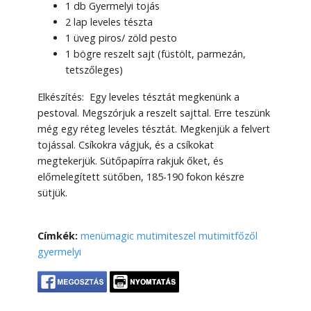
1 db Gyermelyi tojás
2 lap leveles tészta
1 üveg piros/ zöld pesto
1 bögre reszelt sajt (füstölt, parmezán,
tetszőleges)
Elkészítés:
Egy leveles tésztát megkenünk a
pestoval.
Megszórjuk a reszelt sajttal. Erre teszünk
még egy réteg leveles tésztát. Megkenjük a felvert
tojással. Csíkokra vágjuk, és a csíkokat
megtekerjük. Sütőpapírra rakjuk őket, és
előmelegített sütőben, 185-190 fokon készre
sütjük.
Címkék:
menümagic
mutimiteszel
mutimitfőzől
gyermelyi