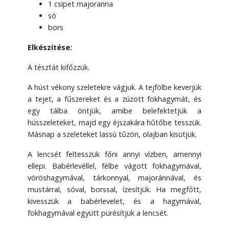
1 csipet majoranna
só
bors
Elkészítése:
A tésztát kifőzzük.
A húst vékony szeletekre vágjuk. A tejfölbe keverjük
a tejet, a fűszereket és a zúzott fokhagymát, és
egy tálba öntjük, amibe belefektetjük a
hússzeleteket, majd egy éjszakára hűtőbe tesszük.
Másnap a szeleteket lassú tűzön, olajban kisütjük.
A lencsét feltesszük főni annyi vízben, amennyi
ellepi. Babérlevéllel, félbe vágott fokhagymával,
vöröshagymával, tárkonnyal, majoránnával, és
mustárral, sóval, borssal, ízesítjük. Ha megfőtt,
kivesszük a babérlevelet, és a hagymával,
fokhagymával együtt pürésítjük a lencsét.