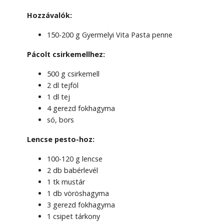
Hozzávalók:
150-200 g Gyermelyi Vita Pasta penne
Pácolt csirkemellhez:
500 g csirkemell
2 dl tejföl
1 dl tej
4 gerezd fokhagyma
só, bors
Lencse pesto-hoz:
100-120 g lencse
2 db babérlevél
1 tk mustár
1 db vöröshagyma
3 gerezd fokhagyma
1 csipet tárkony