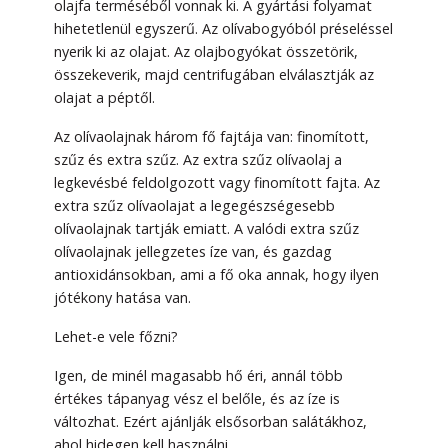
olajfa terméséből vonnak ki. A gyártási folyamat
hihetetlenül egyszerű. Az olívabogyóból préseléssel
nyerik ki az olajat. Az olajbogyókat összetörik,
összekeverik, majd centrifugában elválasztják az
olajat a péptől.
Az olívaolajnak három fő fajtája van: finomított,
szűz és extra szűz. Az extra szűz olívaolaj a
legkevésbé feldolgozott vagy finomított fajta. Az
extra szűz olívaolajat a legegészségesebb
olívaolajnak tartják emiatt. A valódi extra szűz
olívaolajnak jellegzetes íze van, és gazdag
antioxidánsokban, ami a fő oka annak, hogy ilyen
jótékony hatása van.
Lehet-e vele főzni?
Igen, de minél magasabb hő éri, annál több
értékes tápanyag vész el belőle, és az íze is
változhat. Ezért ajánlják elsősorban salátákhoz,
ahol hidegen kell használni.